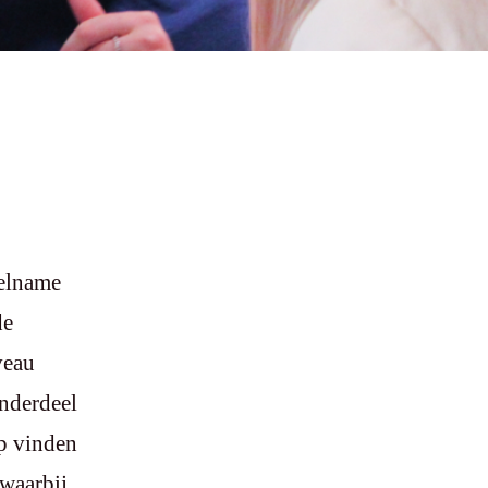
eelname
de
veau
nderdeel
ap vinden
 waarbij