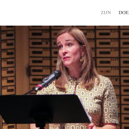
ZIJN
DOE