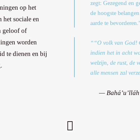
zegt: Gezegend en ge
nningen op het
de hoogste belangen 
n het sociale en
aarde te bevorderen.
 geloof of
nningen worden
““O volk van God! 
indien het in acht w
d te dienen en bij
welzijn, de rust, de
.
alle mensen zal verz
— Bahá’u’lláh