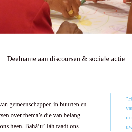
Deelname aan discoursen
&
sociale actie
“H
n van gemeenschappen in buurten en
va
sen over thema’s die van belang
no
 ons heen. Bahá’u’lláh raadt ons
uw