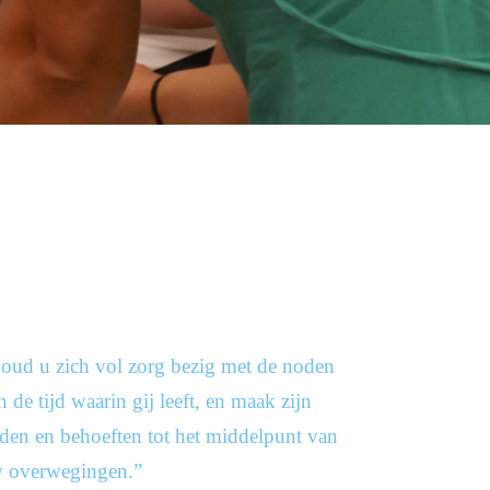
oud u zich vol zorg bezig met de noden
n de tijd waarin gij leeft, en maak zijn
den en behoeften tot het middelpunt van
 overwegingen.”